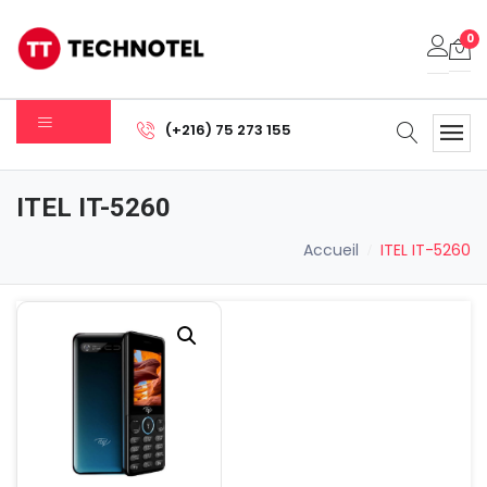
0
Votre panier est vide.
(+216) 75 273 155
Sous-total:
0.000
DT
ITEL IT-5260
Voir Le Panier
Commander
Accueil
ITEL IT-5260