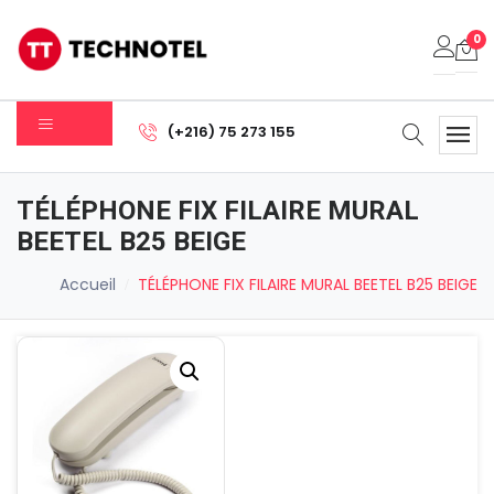
0
Votre panier est vide.
(+216) 75 273 155
Sous-total:
0.000
DT
TÉLÉPHONE FIX FILAIRE MURAL
Voir Le Panier
Commander
BEETEL B25 BEIGE
Accueil
TÉLÉPHONE FIX FILAIRE MURAL BEETEL B25 BEIGE