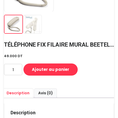
TÉLÉPHONE FIX FILAIRE MURAL BEETEL B25 BEIGE
49.000
DT
Ajouter au panier
quantité
de
TÉLÉPHONE
FIX
Description
Avis (0)
FILAIRE
MURAL
BEETEL
B25
Description
BEIGE