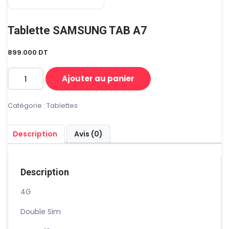
Tablette SAMSUNG TAB A7
899.000
DT
Ajouter au panier
quantité
de
Tablette
Catégorie :
Tablettes
SAMSUNG
TAB
Description
Avis (0)
A7
Description
4G
Double Sim