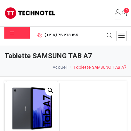
0
Votre panier est vide.
(+216) 75 273 155
Sous-total:
0.000
DT
Tablette SAMSUNG TAB A7
Voir Le Panier
Commander
Accueil
Tablette SAMSUNG TAB A7