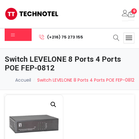
0
Votre panier est vide.
(+216) 75 273 155
Sous-total:
0.000
DT
Switch LEVELONE 8 Ports 4 Ports
Voir Le Panier
Commander
POE FEP-0812
Accueil
Switch LEVELONE 8 Ports 4 Ports POE FEP-0812