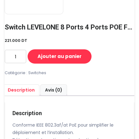
Switch LEVELONE 8 Ports 4 Ports POE FEP-0812
221.000
DT
Ajouter au panier
quantité
de
Switch
Catégorie :
Switches
LEVELONE
8
Description
Avis (0)
Ports
4
Ports
POE
Description
FEP-
0812
Conforme IEEE 802.3af/at PoE pour simplifier le
déploiement et l’installation.