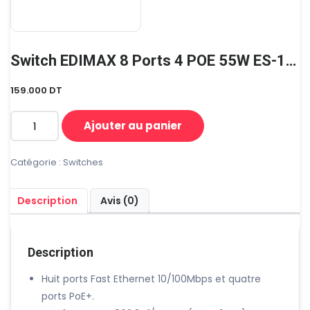
Switch EDIMAX 8 Ports 4 POE 55W ES-1008PHE
159.000
DT
Ajouter au panier
quantité
de
Switch
Catégorie :
Switches
EDIMAX
8
Description
Avis (0)
Ports
4
POE
55W
Description
ES-
1008PHE
Huit ports Fast Ethernet 10/100Mbps et quatre
ports PoE+.