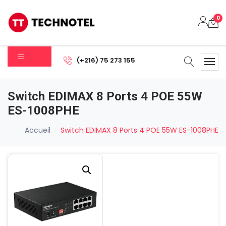
0
Votre panier est vide.
(+216) 75 273 155
Sous-total:
0.000
DT
Switch EDIMAX 8 Ports 4 POE 55W
Voir Le Panier
Commander
ES-1008PHE
Accueil
Switch EDIMAX 8 Ports 4 POE 55W ES-1008PHE