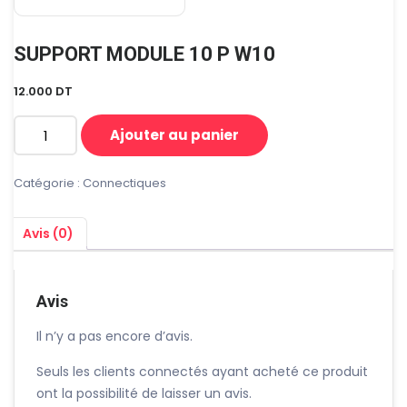
SUPPORT MODULE 10 P W10
12.000
DT
Ajouter au panier
quantité
de
SUPPORT
Catégorie :
Connectiques
MODULE
10
Avis (0)
P
W10
Avis
Il n’y a pas encore d’avis.
Seuls les clients connectés ayant acheté ce produit
ont la possibilité de laisser un avis.