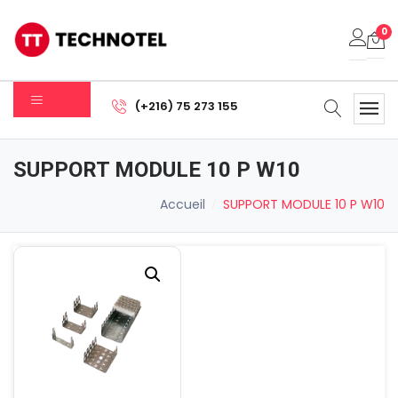
0
Votre panier est vide.
(+216) 75 273 155
Sous-total:
0.000
DT
SUPPORT MODULE 10 P W10
Voir Le Panier
Commander
Accueil
SUPPORT MODULE 10 P W10