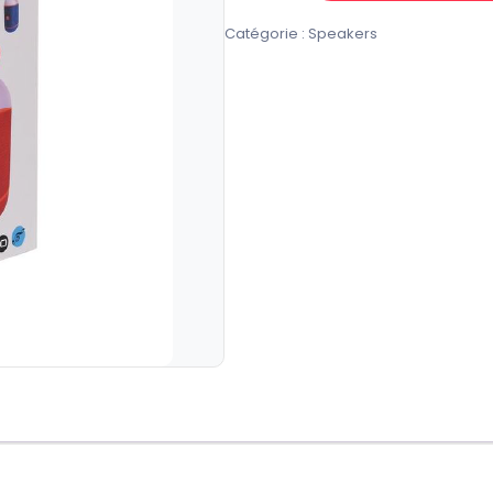
de
Catégorie :
Speakers
Speaker
TG605