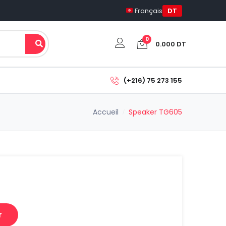
Français
DT
0
0.000
DT
Votre panier est vide.
(+216) 75 273 155
Sous-total:
Accueil
Speaker TG605
0.000
DT
Voir Le Panier
Commander
r