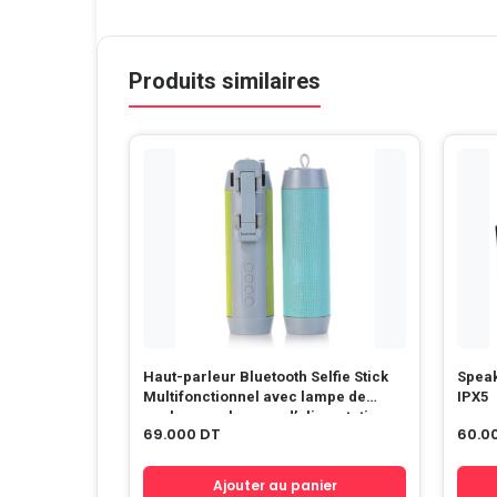
Produits similaires
Haut-parleur Bluetooth Selfie Stick
Speaker
Multifonctionnel avec lampe de
IPX5
poche avec banque d’alimentation
69.000
DT
60.0
mobile
Ajouter au panier