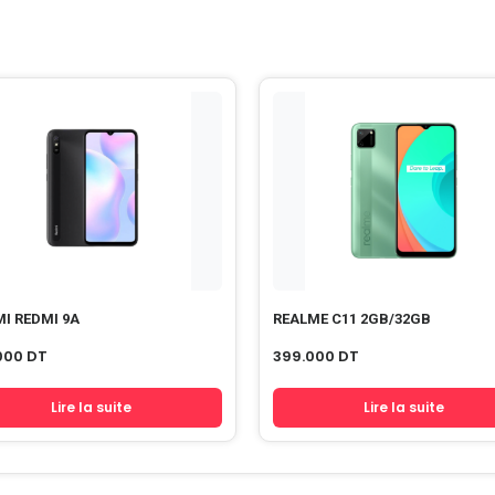
I REDMI 9A
REALME C11 2GB/32GB
000
DT
399.000
DT
Lire la suite
Lire la suite