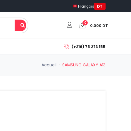
Français
DT
0
0.000
DT
Votre panier est vide.
(+216) 75 273 155
Sous-total:
Accueil
SAMSUNG GALAXY A13
0.000
DT
Voir Le Panier
Commander