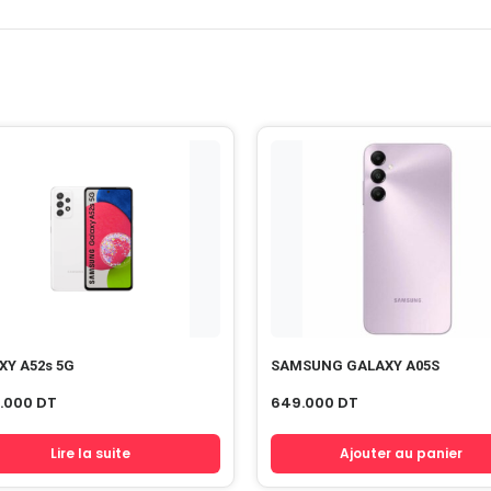
XY A52s 5G
SAMSUNG GALAXY A05S
9.000
DT
649.000
DT
Lire la suite
Ajouter au panier