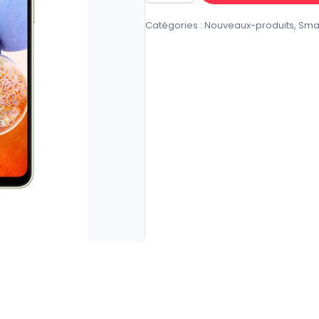
de
Catégories :
Nouveaux-produits
,
Sma
SUMSUNG
A14