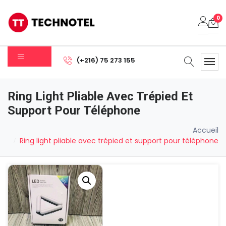
0
Votre panier est vide.
(+216) 75 273 155
Sous-total:
0.000
DT
Ring Light Pliable Avec Trépied Et
Voir Le Panier
Commander
Support Pour Téléphone
Accueil
Ring light pliable avec trépied et support pour téléphone