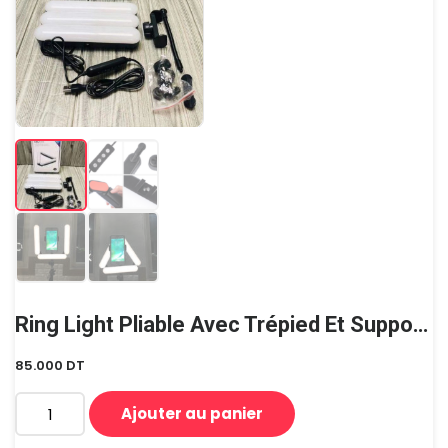
Ring Light Pliable Avec Trépied Et Support Pour Téléphone
85.000
DT
Ajouter au panier
quantité
de