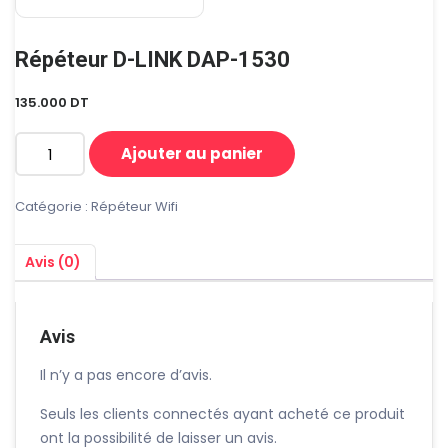
Répéteur D-LINK DAP-1530
135.000
DT
Ajouter au panier
quantité
de
Répéteur
Catégorie :
Répéteur Wifi
D-
LINK
Avis (0)
DAP-
1530
Avis
Il n’y a pas encore d’avis.
Seuls les clients connectés ayant acheté ce produit
ont la possibilité de laisser un avis.