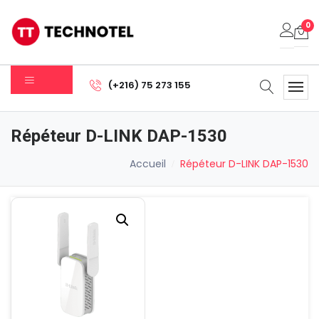
0
Votre panier est vide.
(+216) 75 273 155
Sous-total:
0.000
DT
Répéteur D-LINK DAP-1530
Voir Le Panier
Commander
Accueil
Répéteur D-LINK DAP-1530