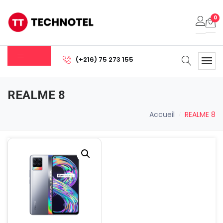
0
Votre panier est vide.
(+216) 75 273 155
Sous-total:
0.000
DT
REALME 8
Voir Le Panier
Commander
Accueil
REALME 8