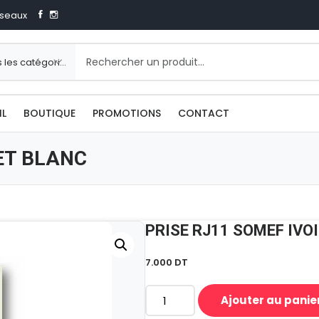
seaux
IL
BOUTIQUE
PROMOTIONS
CONTACT
 ET BLANC
PRISE RJ11 SOMEF IVO
7.000
DT
Ajouter au panie
quantité