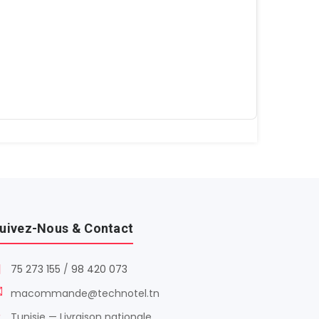
uivez-Nous & Contact
75 273 155
/
98 420 073
macommande@technotel.tn
Tunisie — Livraison nationale