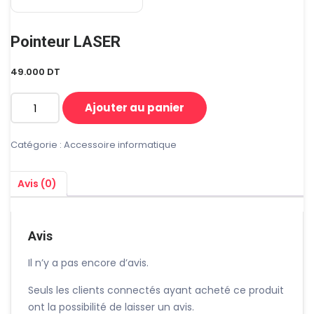
Pointeur LASER
49.000
DT
Ajouter au panier
quantité
de
Pointeur
Catégorie :
Accessoire informatique
LASER
Avis (0)
Avis
Il n’y a pas encore d’avis.
Seuls les clients connectés ayant acheté ce produit
ont la possibilité de laisser un avis.