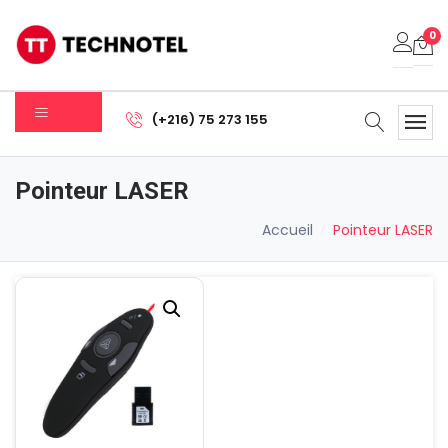
0
Votre panier est vide.
(+216) 75 273 155
Sous-total:
0.000
DT
Pointeur LASER
Voir Le Panier
Commander
Accueil
Pointeur LASER