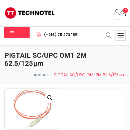
0
Votre panier est vide.
(+216) 75 273 155
Sous-total:
0.000
DT
PIGTAIL SC/UPC OM1 2M
Voir Le Panier
Commander
62.5/125µm
Accueil
PIGTAIL SC/UPC OM1 2M 62.5/125µm