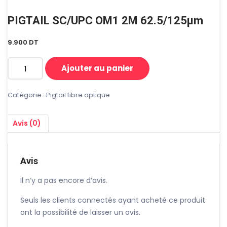
PIGTAIL SC/UPC OM1 2M 62.5/125µm
9.900
DT
Ajouter au panier
quantité
de
PIGTAIL
Catégorie :
Pigtail fibre optique
SC/UPC
OM1
Avis (0)
2M
62.5/125µm
Avis
Il n’y a pas encore d’avis.
Seuls les clients connectés ayant acheté ce produit
ont la possibilité de laisser un avis.