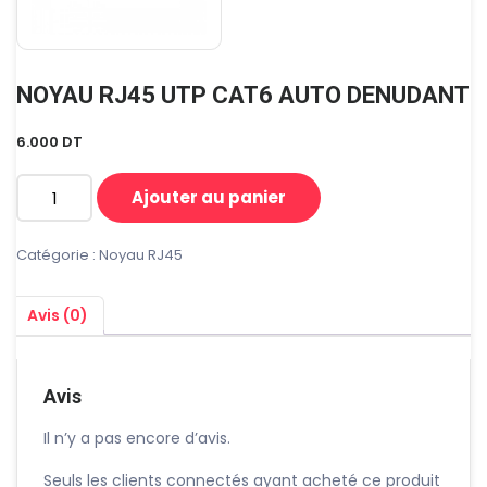
NOYAU RJ45 UTP CAT6 AUTO DENUDANT
6.000
DT
Ajouter au panier
quantité
de
NOYAU
Catégorie :
Noyau RJ45
RJ45
UTP
Avis (0)
CAT6
AUTO
DENUDANT
Avis
Il n’y a pas encore d’avis.
Seuls les clients connectés ayant acheté ce produit