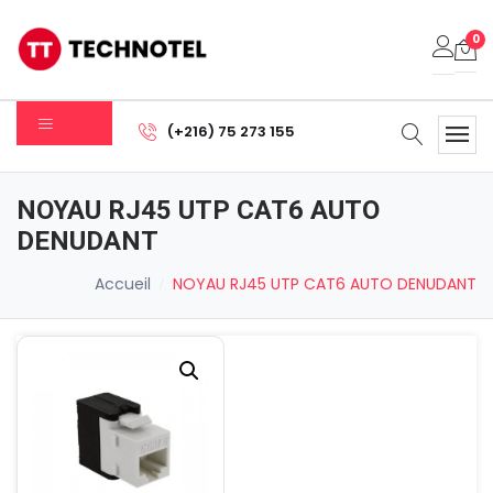
0
Votre panier est vide.
(+216) 75 273 155
Sous-total:
0.000
DT
NOYAU RJ45 UTP CAT6 AUTO
Voir Le Panier
Commander
DENUDANT
Accueil
NOYAU RJ45 UTP CAT6 AUTO DENUDANT