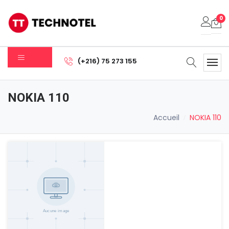
0
Votre panier est vide.
(+216) 75 273 155
Sous-total:
0.000
DT
NOKIA 110
Voir Le Panier
Commander
Accueil
NOKIA 110