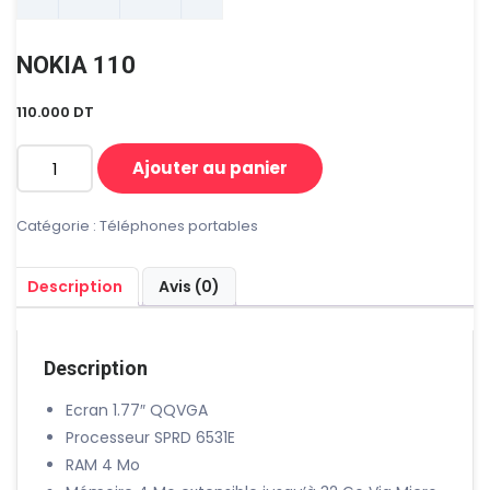
NOKIA 110
110.000
DT
Ajouter au panier
quantité
de
NOKIA
Catégorie :
Téléphones portables
110
Description
Avis (0)
Description
Ecran 1.77″ QQVGA
Processeur SPRD 6531E
RAM 4 Mo