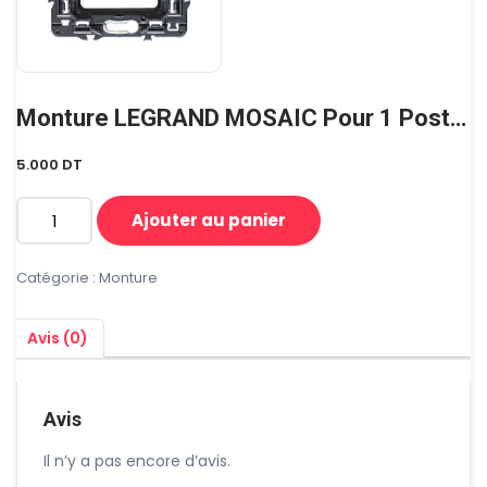
Monture LEGRAND MOSAIC Pour 1 Poste Ou 2 Modules
5.000
DT
Ajouter au panier
quantité
de
Monture
Catégorie :
Monture
LEGRAND
MOSAIC
Avis (0)
Pour
1
Poste
Ou
Avis
2
Modules
Il n’y a pas encore d’avis.