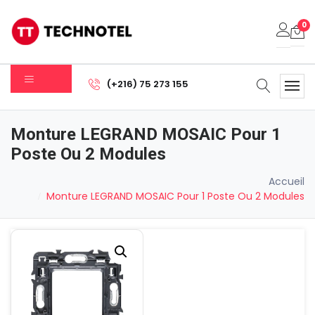
0
Votre panier est vide.
(+216) 75 273 155
Sous-total:
0.000
DT
Monture LEGRAND MOSAIC Pour 1
Voir Le Panier
Commander
Poste Ou 2 Modules
Accueil
Monture LEGRAND MOSAIC Pour 1 Poste Ou 2 Modules