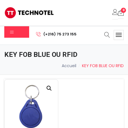
0
Votre panier est vide.
(+216) 75 273 155
Sous-total:
0.000
DT
KEY FOB BLUE OU RFID
Voir Le Panier
Commander
Accueil
KEY FOB BLUE OU RFID