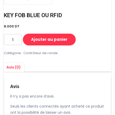
KEY FOB BLUE OU RFID
8.000
DT
Ajouter au panier
quantité
de
KEY
Catégorie :
Contrôleur de ronde
FOB
BLUE
Avis (0)
OU
RFID
Avis
Il n’y a pas encore d’avis.
Seuls les clients connectés ayant acheté ce produit
ont la possibilité de laisser un avis.