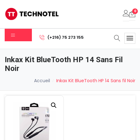
0
Votre panier est vide.
(+216) 75 273 155
Sous-total:
0.000
DT
Inkax Kit BlueTooth HP 14 Sans Fil
Voir Le Panier
Commander
Noir
Accueil
Inkax Kit BlueTooth HP 14 Sans fil Noir