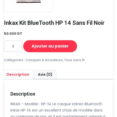
Inkax Kit BlueTooth HP 14 Sans Fil Noir
50.000
DT
Ajouter au panier
quantité
de
Inkax
Catégories :
Casques & écouteurs
,
Tous sans fil
Kit
BlueTooth
Description
Avis (0)
HP
14
Sans
fil
Description
Noir
INKAX – Modèle : HP-14 Le casque stéréo Bluetooth
Inkax HP-14 est un excellent choix de modèle dans
sa catégorie de prix, et il est parfaitement adapté à