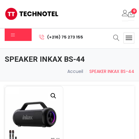
0
Votre panier est vide.
(+216) 75 273 155
Sous-total:
0.000
DT
SPEAKER INKAX BS-44
Voir Le Panier
Commander
Accueil
SPEAKER INKAX BS-44