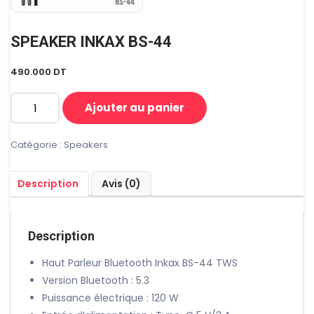
SPEAKER INKAX BS-44
490.000
DT
Ajouter au panier
quantité
de
SPEAKER
Catégorie :
Speakers
INKAX
BS-
Description
Avis (0)
44
Description
Haut Parleur Bluetooth Inkax BS-44 TWS
Version Bluetooth : 5.3
Puissance électrique : 120 W