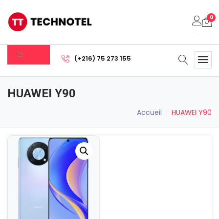
0
Votre panier est vide.
(+216) 75 273 155
Sous-total:
0.000
DT
HUAWEI Y90
Voir Le Panier
Commander
Accueil
HUAWEI Y90