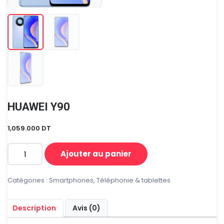
HUAWEI Y90
1,059.000
DT
Ajouter au panier
quantité
de
HUAWEI
Catégories :
Smartphones
,
Téléphonie & tablettes
Y90
Description
Avis (0)