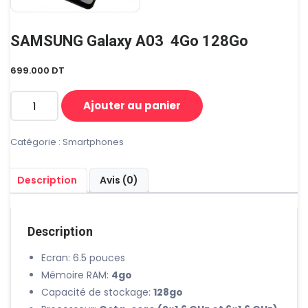
SAMSUNG Galaxy A03 4Go 128Go
699.000
DT
Ajouter au panier
quantité
de
SAMSUNG
Catégorie :
Smartphones
Galaxy
A03
Description
Avis (0)
4Go
128Go
Description
Ecran: 6.5 pouces
Mémoire RAM:
4go
Capacité de stockage:
128go