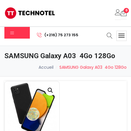
0
Votre panier est vide.
(+216) 75 273 155
Sous-total:
0.000
DT
SAMSUNG Galaxy A03 4Go 128Go
Voir Le Panier
Commander
Accueil
SAMSUNG Galaxy A03 4Go 128Go