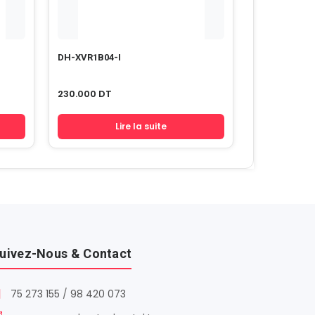
DH-XVR1B04-I
230.000
DT
Lire la suite
uivez-Nous & Contact
75 273 155
/
98 420 073