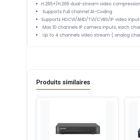
H.265+/H.265 dual-stream video compressio
Supports Full channel AI-Coding
Supports HDCVI/AHD/TVI/CVBS/IP video input
Max 10 channels IP camera inputs, each ch
Up to 4 channels video stream ( analog cha
Produits similaires