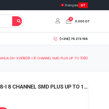
Français
DT
0
0.000
DT
Votre panier est vide.
(+216) 75 273 155
Sous-total:
0.000
DT
AHUA DH-XVR1B08-I 8 CHANNEL SMD PLUS UP TO 1080
Voir Le Panier
Commander
DVR DAHUA DH-XVR1B08-I 8 CHANNEL SMD PLUS UP TO 1080