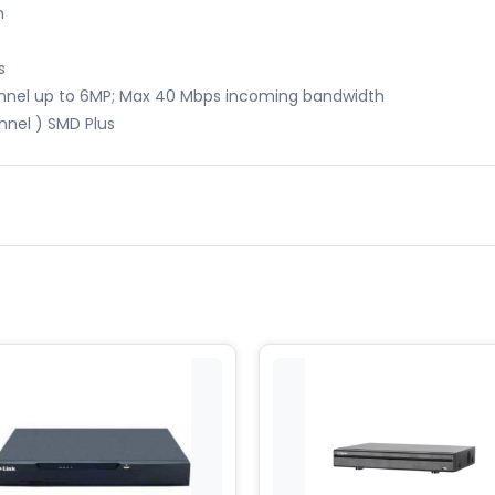
n
s
annel up to 6MP; Max 40 Mbps incoming bandwidth
nnel ) SMD Plus