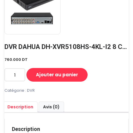
DVR DAHUA DH-XVR5108HS-4KL-I2 8 CHANNEL SMD PLUS 4K-N/5MP ULTRA HD
760.000
DT
Ajouter au panier
quantité
de
DVR
Catégorie :
DVR
DAHUA
DH-
Description
Avis (0)
XVR5108HS-
4KL-
I2
8
Description