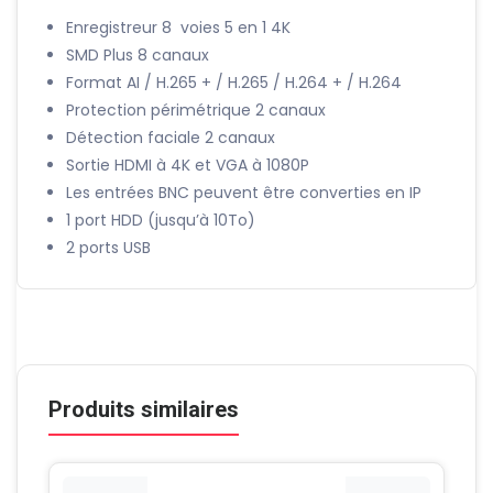
CHANNEL
SMD
Enregistreur 8 voies 5 en 1 4K
PLUS
SMD Plus 8 canaux
4K-
Format AI / H.265 + / H.265 / H.264 + / H.264
N/5MP
Protection périmétrique 2 canaux
ULTRA
Détection faciale 2 canaux
HD
Sortie HDMI à 4K et VGA à 1080P
Les entrées BNC peuvent être converties en IP
1 port HDD (jusqu’à 10To)
2 ports USB
Produits similaires