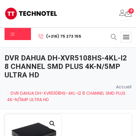
0
Votre panier est vide.
(+216) 75 273 155
Sous-total:
0.000
DT
DVR DAHUA DH-XVR5108HS-4KL-I2
Voir Le Panier
Commander
8 CHANNEL SMD PLUS 4K-N/5MP
ULTRA HD
Accueil
DVR DAHUA DH-XVR5108HS-4KL-I2 8 CHANNEL SMD PLUS
4K-N/5MP ULTRA HD