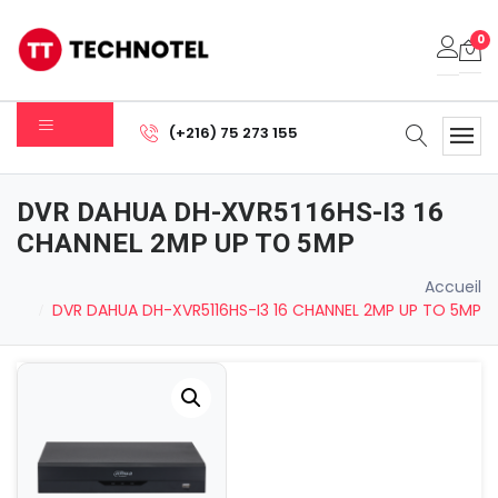
0
Votre panier est vide.
(+216) 75 273 155
Sous-total:
0.000
DT
DVR DAHUA DH-XVR5116HS-I3 16
Voir Le Panier
Commander
CHANNEL 2MP UP TO 5MP
Accueil
DVR DAHUA DH-XVR5116HS-I3 16 CHANNEL 2MP UP TO 5MP