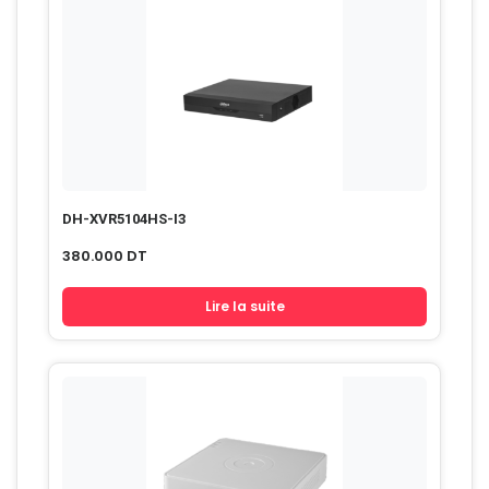
DH-XVR5104HS-I3
380.000
DT
Lire la suite