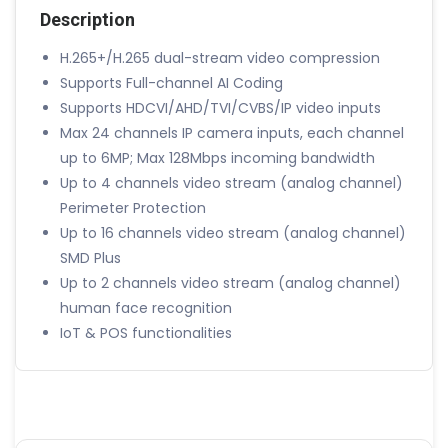
CHANNEL
Description
2MP
UP
H.265+/H.265 dual-stream video compression
TO
Supports Full-channel AI Coding
5MP
Supports HDCVI/AHD/TVI/CVBS/IP video inputs
Max 24 channels IP camera inputs, each channel
up to 6MP; Max 128Mbps incoming bandwidth
Up to 4 channels video stream (analog channel)
Perimeter Protection
Up to 16 channels video stream (analog channel)
SMD Plus
Up to 2 channels video stream (analog channel)
human face recognition
IoT & POS functionalities