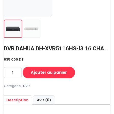
DVR DAHUA DH-XVR5116HS-I3 16 CHANNEL 2MP UP TO 5MP
835.000
DT
Ajouter au panier
quantité
de
DVR
Catégorie :
DVR
DAHUA
DH-
Description
Avis (0)
XVR5116HS-
I3
16