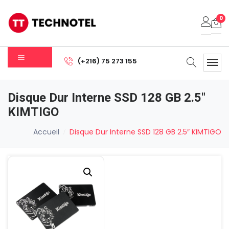
0
Votre panier est vide.
(+216) 75 273 155
Sous-total:
0.000
DT
Disque Dur Interne SSD 128 GB 2.5″
Voir Le Panier
Commander
KIMTIGO
Accueil
Disque Dur Interne SSD 128 GB 2.5″ KIMTIGO