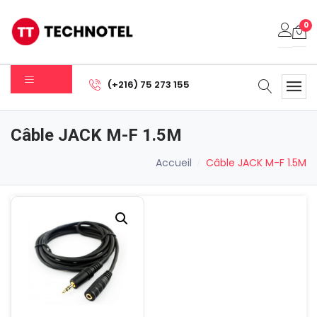
0
Votre panier est vide.
(+216) 75 273 155
Sous-total:
0.000
DT
Câble JACK M-F 1.5M
Voir Le Panier
Commander
Accueil
Câble JACK M-F 1.5M