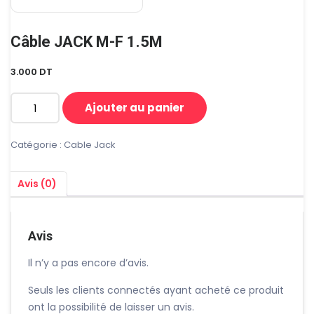
Câble JACK M-F 1.5M
3.000
DT
Ajouter au panier
quantité
de
Câble
Catégorie :
Cable Jack
JACK
M-
Avis (0)
F
1.5M
Avis
Il n’y a pas encore d’avis.
Seuls les clients connectés ayant acheté ce produit
ont la possibilité de laisser un avis.