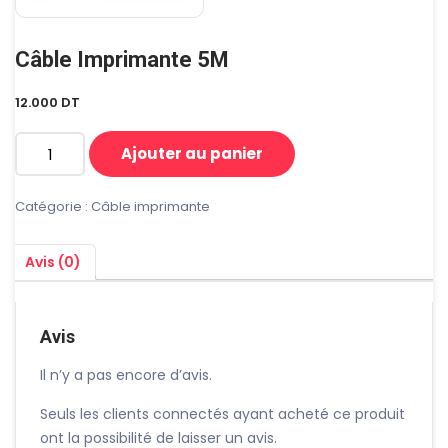
Câble Imprimante 5M
12.000
DT
Ajouter au panier
quantité
de
Câble
Catégorie :
Câble imprimante
Imprimante
5M
Avis (0)
Avis
Il n’y a pas encore d’avis.
Seuls les clients connectés ayant acheté ce produit
ont la possibilité de laisser un avis.