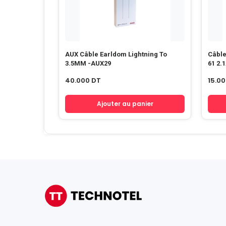
AUX Câble Earldom Lightning To
Câble
3.5MM -AUX29
61 2.
40.000
DT
15.0
Ajouter au panier