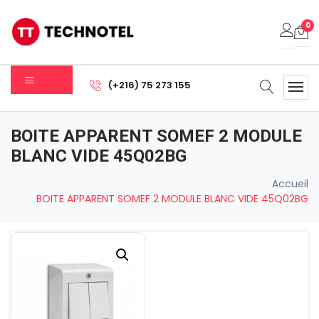
0
Votre panier est vide.
(+216) 75 273 155
Sous-total:
0.000
DT
BOITE APPARENT SOMEF 2 MODULE
Voir Le Panier
Commander
BLANC VIDE 45Q02BG
Accueil
BOITE APPARENT SOMEF 2 MODULE BLANC VIDE 45Q02BG