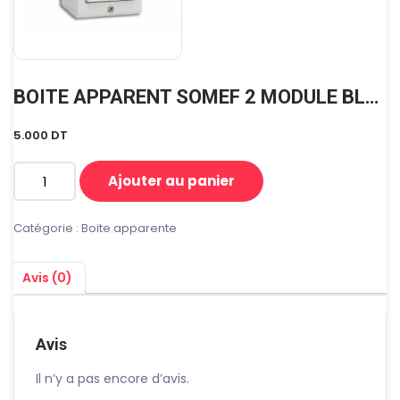
BOITE APPARENT SOMEF 2 MODULE BLANC VIDE 45Q02BG
5.000
DT
Ajouter au panier
quantité
de
BOITE
Catégorie :
Boite apparente
APPARENT
SOMEF
Avis (0)
2
MODULE
BLANC
VIDE
Avis
45Q02BG
Il n’y a pas encore d’avis.