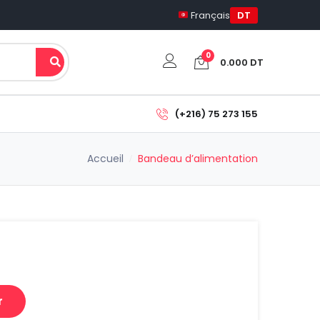
Français
DT
0
0.000
DT
Votre panier est vide.
(+216) 75 273 155
Sous-total:
Accueil
Bandeau d’alimentation
0.000
DT
Voir Le Panier
Commander
r