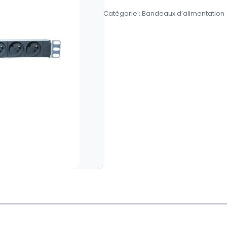
de
Catégorie :
Bandeaux d’alimentation
Bandeau
d’alimentation