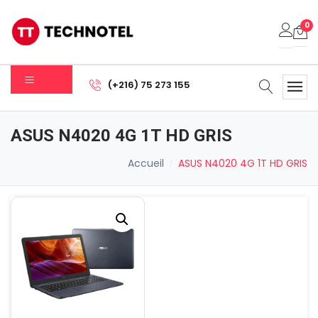
0
Votre panier est vide.
(+216) 75 273 155
Sous-total:
0.000
DT
ASUS N4020 4G 1T HD GRIS
Voir Le Panier
Commander
Accueil
ASUS N4020 4G 1T HD GRIS