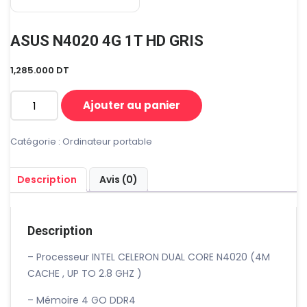
ASUS N4020 4G 1T HD GRIS
1,285.000
DT
Ajouter au panier
quantité
de
ASUS
Catégorie :
Ordinateur portable
N4020
4G
Description
Avis (0)
1T
HD
GRIS
Description
– Processeur INTEL CELERON DUAL CORE N4020 (4M
CACHE , UP TO 2.8 GHZ )
– Mémoire 4 GO DDR4