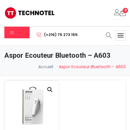
0
Votre panier est vide.
(+216) 75 273 155
Sous-total:
0.000
DT
Aspor Ecouteur Bluetooth – A603
Voir Le Panier
Commander
Accueil
Aspor Ecouteur Bluetooth – A603