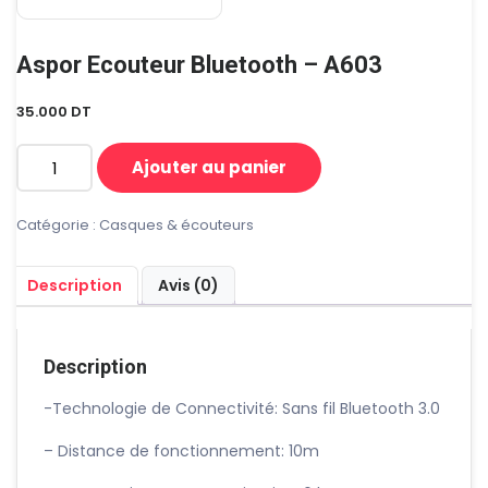
Aspor Ecouteur Bluetooth – A603
35.000
DT
Ajouter au panier
quantité
de
Aspor
Catégorie :
Casques & écouteurs
Ecouteur
Bluetooth
Description
Avis (0)
-
A603
Description
-Technologie de Connectivité: Sans fil Bluetooth 3.0
– Distance de fonctionnement: 10m