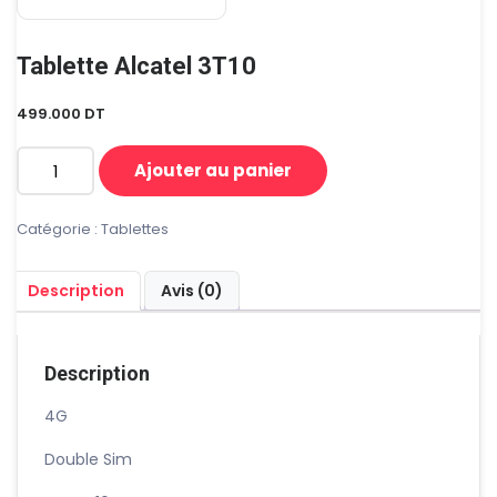
Tablette Alcatel 3T10
499.000
DT
Ajouter au panier
quantité
de
Tablette
Catégorie :
Tablettes
Alcatel
3T10
Description
Avis (0)
Description
4G
Double Sim