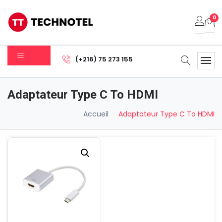
0
Votre panier est vide.
(+216) 75 273 155
Sous-total:
0.000
DT
Adaptateur Type C To HDMI
Voir Le Panier
Commander
Accueil
Adaptateur Type C To HDMI