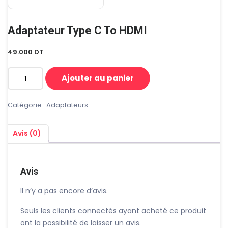
Adaptateur Type C To HDMI
49.000
DT
Ajouter au panier
quantité
de
Adaptateur
Catégorie :
Adaptateurs
Type
C
Avis (0)
To
HDMI
Avis
Il n’y a pas encore d’avis.
Seuls les clients connectés ayant acheté ce produit
ont la possibilité de laisser un avis.