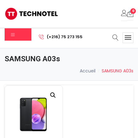
0
Votre panier est vide.
(+216) 75 273 155
Sous-total:
0.000
DT
SAMSUNG A03s
Voir Le Panier
Commander
Accueil
SAMSUNG A03s