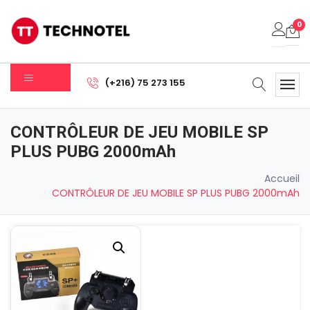
0
Votre panier est vide.
(+216) 75 273 155
Sous-total:
0.000
DT
CONTRÔLEUR DE JEU MOBILE SP
Voir Le Panier
Commander
PLUS PUBG 2000mAh
Accueil
CONTRÔLEUR DE JEU MOBILE SP PLUS PUBG 2000mAh