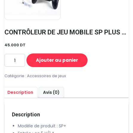
CONTRÔLEUR DE JEU MOBILE SP PLUS PUBG 2000mAh
45.000
DT
Ajouter au panier
quantité
de
CONTRÔLEUR
Catégorie :
Accessoires de jeux
DE
JEU
Description
Avis (0)
MOBILE
SP
PLUS
PUBG
Description
2000mAh
Modèle de produit : SP+