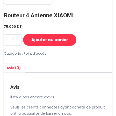
Routeur 4 Antenne XIAOMI
75.000
DT
Ajouter au panier
quantité
de
Routeur
Catégorie :
Point d'accès
4
Antenne
Avis (0)
XIAOMI
Avis
Il n’y a pas encore d’avis.
Seuls les clients connectés ayant acheté ce produit
ont la possibilité de laisser un avis.