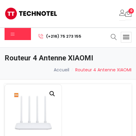
0
Votre panier est vide.
(+216) 75 273 155
Sous-total:
0.000
DT
Routeur 4 Antenne XIAOMI
Voir Le Panier
Commander
Accueil
Routeur 4 Antenne XIAOMI