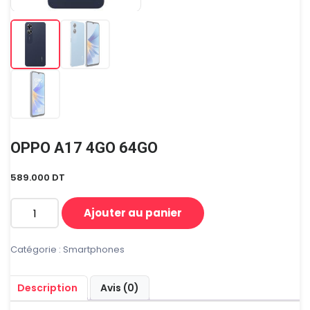
OPPO A17 4GO 64GO
589.000
DT
Ajouter au panier
quantité
de
OPPO
Catégorie :
Smartphones
A17
4GO
Description
Avis (0)
64GO