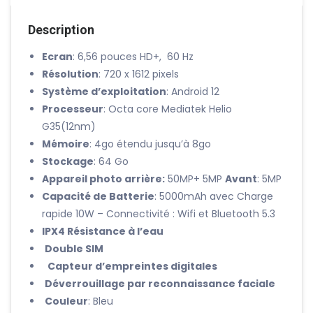
Description
Ecran
: 6,56 pouces HD+, 60 Hz
Résolution
: 720 x 1612 pixels
Système d’exploitation
: Android 12
Processeur
: Octa core Mediatek Helio
G35(12nm)
Mémoire
: 4go étendu jusqu’à 8go
Stockage
: 64 Go
Appareil photo arrière:
50MP+ 5MP
Avant
: 5MP
Capacité de Batterie
: 5000mAh avec Charge
rapide 10W – Connectivité : Wifi et Bluetooth 5.3
IPX4 Résistance à l’eau
Double SIM
Capteur d’empreintes digitales
Déverrouillage par reconnaissance faciale
Couleur
: Bleu