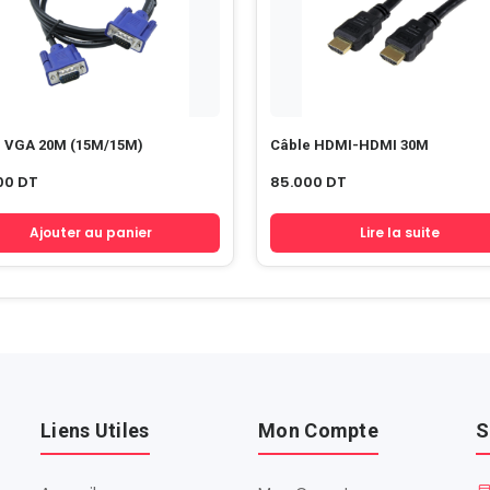
e VGA 20M (15M/15M)
Câble HDMI-HDMI 30M
00
DT
85.000
DT
Ajouter au panier
Lire la suite
Liens Utiles
Mon Compte
S