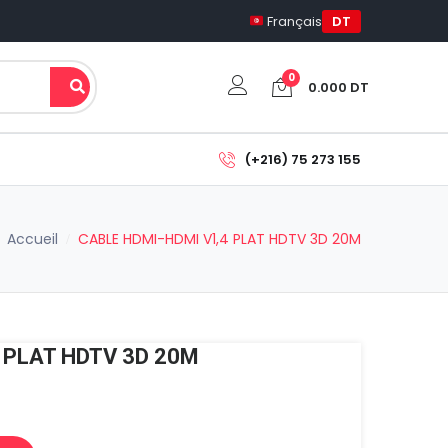
Français
DT
0
0.000
DT
Votre panier est vide.
(+216) 75 273 155
Sous-total:
0.000
DT
Accueil
CABLE HDMI-HDMI V1,4 PLAT HDTV 3D 20M
Voir Le Panier
Commander
 PLAT HDTV 3D 20M