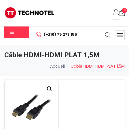
0
Votre panier est vide.
(+216) 75 273 155
Sous-total:
0.000
DT
Câble HDMI-HDMI PLAT 1,5M
Voir Le Panier
Commander
Accueil
Câble HDMI-HDMI PLAT 1,5M