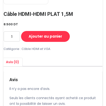
Câble HDMI-HDMI PLAT 1,5M
8.500
DT
Ajouter au panier
quantité
de
Câble
Catégorie :
Câble HDMI et VGA
HDMI-
HDMI
Avis (0)
PLAT
1,5M
Avis
Il n’y a pas encore d’avis.
Seuls les clients connectés ayant acheté ce produit
ont la possibilité de laisser un avis.