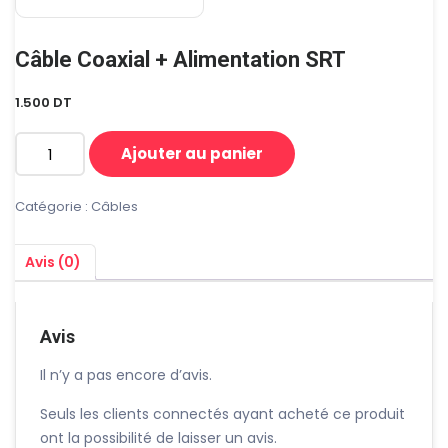
Câble Coaxial + Alimentation SRT
1.500
DT
Ajouter au panier
quantité
de
Câble
Catégorie :
Câbles
Coaxial
+
Avis (0)
Alimentation
SRT
Avis
Il n’y a pas encore d’avis.
Seuls les clients connectés ayant acheté ce produit
ont la possibilité de laisser un avis.