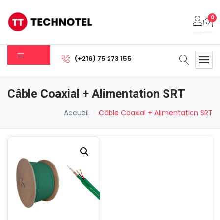
0
Votre panier est vide.
(+216) 75 273 155
Sous-total:
0.000
DT
Câble Coaxial + Alimentation SRT
Voir Le Panier
Commander
Accueil
Câble Coaxial + Alimentation SRT