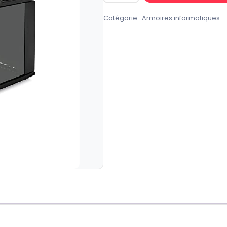
de
Catégorie :
Armoires informatiques
Armoire
Informatique
6U
Sans
Ventilateur